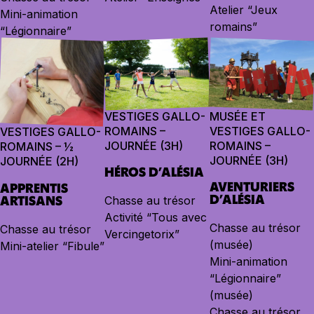
Atelier “Jeux
Mini-animation
romains”
“Légionnaire”
VESTIGES GALLO-
MUSÉE ET
ROMAINS –
VESTIGES GALLO-
VESTIGES GALLO-
JOURNÉE (3H)
ROMAINS –
ROMAINS – ½
JOURNÉE (3H)
JOURNÉE (2H)
HÉROS D’ALÉSIA
AVENTURIERS
APPRENTIS
D’ALÉSIA
ARTISANS
Chasse au trésor
Activité “Tous avec
Chasse au trésor
Chasse au trésor
Vercingetorix”
(musée)
Mini-atelier “Fibule”
Mini-animation
“Légionnaire”
(musée)
Chasse au trésor