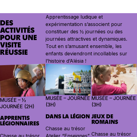
Apprentissage ludique et
DES
expérimentation s’associent pour
ACTIVITÉS
constituer des ½ journées ou des
POUR UNE
journées attractives et dynamiques.
VISITE
Tout en s’amusant ensemble, les
RÉUSSIE
enfants deviendront incollables sur
l’histoire d’Alésia !
MUSÉE – JOURNÉE
MUSÉE – JOURNÉE
MUSÉE – ½
(3H)
(3H)
JOURNÉE (2H)
DANS LA LÉGION
JEUX DE
APPRENTIS
ROMAINS
LÉGIONNAIRES
Chasse au trésor
Chasse au trésor
Chasse au trésor
Atelier “Enseignes”