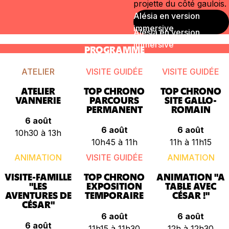
projette du côté gaulois.
Alésia en version
immersive
PROGRAMME
ATELIER
VISITE GUIDÉE
VISITE GUIDÉE
ATELIER
TOP CHRONO
TOP CHRONO
VANNERIE
PARCOURS
SITE GALLO-
PERMANENT
ROMAIN
6 août
6 août
6 août
10h30 à 13h
10h45 à 11h
11h à 11h15
ANIMATION
VISITE GUIDÉE
ANIMATION
VISITE-FAMILLE
TOP CHRONO
ANIMATION "A
"LES
EXPOSITION
TABLE AVEC
AVENTURES DE
TEMPORAIRE
CÉSAR !"
CÉSAR"
6 août
6 août
6 août
11h15 à 11h30
12h à 12h30