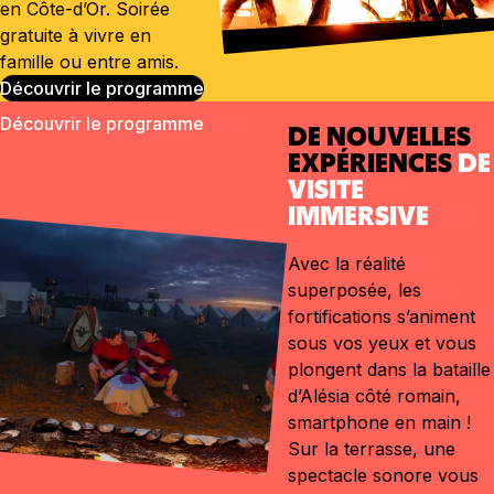
en Côte-d’Or. Soirée
gratuite à vivre en
famille ou entre amis.
Découvrir le programme
DE NOUVELLES
EXPÉRIENCES
DE
VISITE
IMMERSIVE
Avec la réalité
superposée, les
fortifications s’animent
sous vos yeux et vous
plongent dans la bataille
d’Alésia côté romain,
smartphone en main !
Sur la terrasse, une
spectacle sonore vous