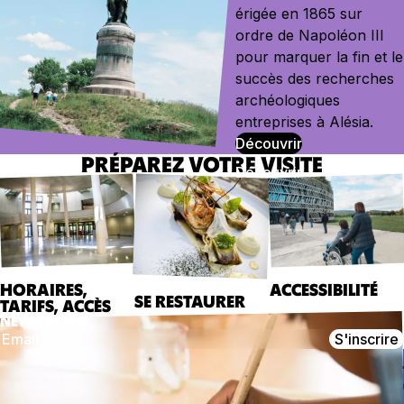
érigée en 1865 sur
ordre de Napoléon III
pour marquer la fin et le
succès des recherches
archéologiques
entreprises à Alésia.
Découvrir
PRÉPAREZ VOTRE VISITE
ACCESSIBILITÉ
HORAIRES,
SE RESTAURER
TARIFS, ACCÈS
NEWSLETTER
S'inscrire
CONTACT
NOUS SUIVRE
MuséoParc Alésia
Instagram
1, route des Trois Ormeaux
Facebook
21150 Alise-Sainte-Reine